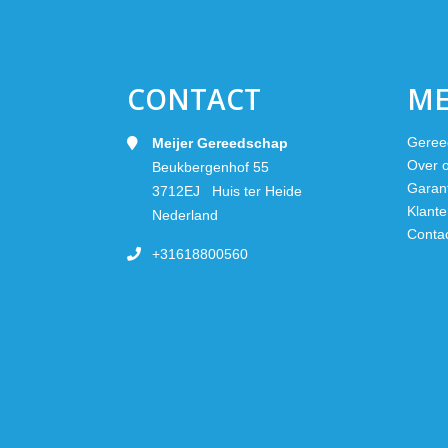
CONTACT
M
Geree
Meijer Gereedschap
Over 
Beukbergenhof 55
Garan
3712EJ Huis ter Heide
Klante
Nederland
Conta
+31618800560