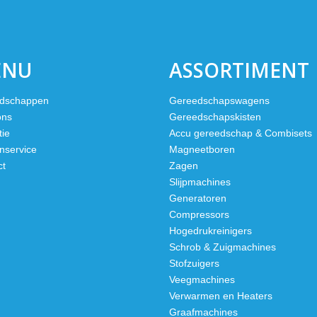
ENU
ASSORTIMENT
dschappen
Gereedschapswagens
ons
Gereedschapskisten
tie
Accu gereedschap & Combisets
nservice
Magneetboren
ct
Zagen
Slijpmachines
Generatoren
Compressors
Hogedrukreinigers
Schrob & Zuigmachines
Stofzuigers
Veegmachines
Verwarmen en Heaters
Graafmachines