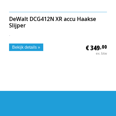
DeWalt DCG412N XR accu Haakse
Slijper
-
€ 349
,00
Bekijk details »
ex. btw