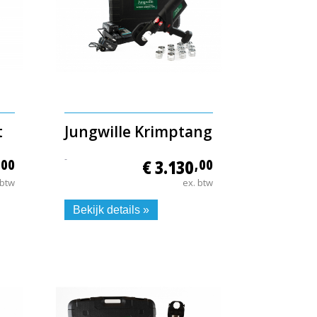
t
Jungwille Krimptang
-
,00
€ 3.130
,00
 btw
ex. btw
Bekijk details »