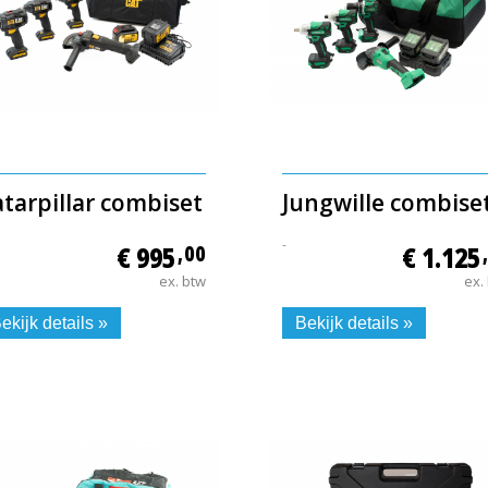
tarpillar combiset
Jungwille combise
-
€ 995
,00
€ 1.125
ex. btw
ex.
ekijk details »
Bekijk details »