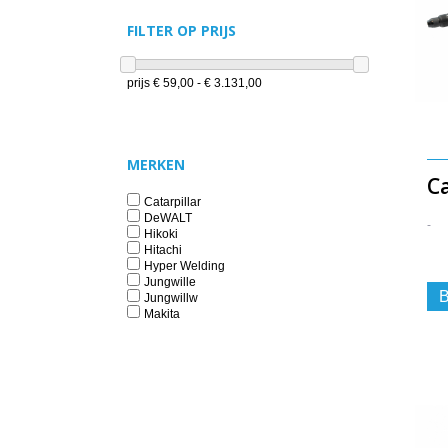
FILTER OP PRIJS
prijs
€ 59,00 - € 3.131,00
MERKEN
Ca
Catarpillar
DeWALT
-
Hikoki
Hitachi
Hyper Welding
Jungwille
B
Jungwillw
Makita