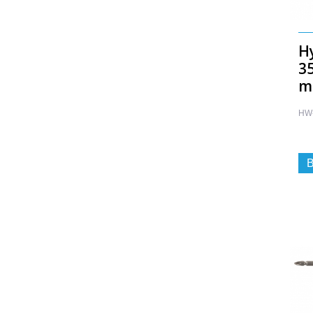
H
3
m
HW
B