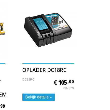
OPLADER DC18RC
DC18RC
€ 105
,00
T
ex. btw
EEM
Bekijk details »
,99