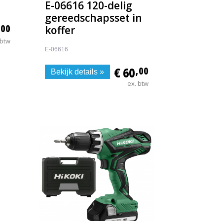
E-06616 120-delig
gereedschapsset in
,00
koffer
 btw
E-06616
€ 60
,00
Bekijk details »
ex. btw