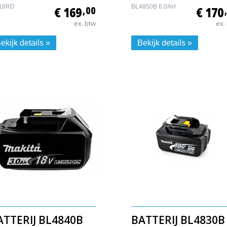
18RD
BL4850B 6.0AH
€ 169
,00
€ 170
ex. btw
ex.
ekijk details »
Bekijk details »
ATTERIJ BL4840B
BATTERIJ BL4830B