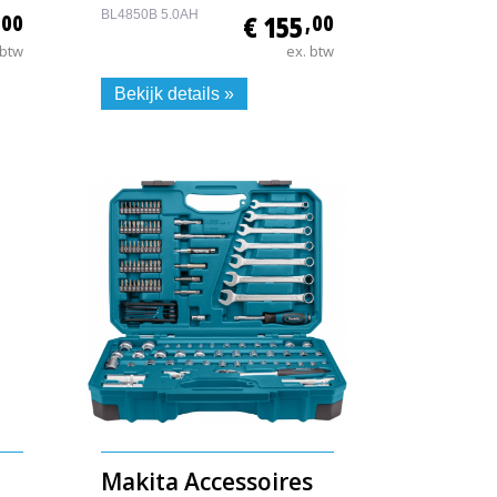
BL4850B 5.0AH
,00
€ 155
,00
 btw
ex. btw
Bekijk details »
Makita Accessoires