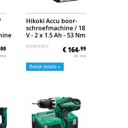
W
Hikoki Accu boor-
schroefmachine / 18
hine
V - 2 x 1.5 Ah - 53 Nm
DS18DJLWCZ
,00
€ 164
,99
 btw
ex. btw
Bekijk details »