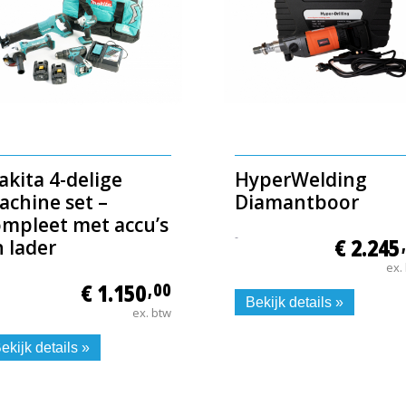
kita 4-delige
HyperWelding
achine set –
Diamantboor
ompleet met accu’s
-
€ 2.245
 lader
ex.
€ 1.150
,00
Bekijk details »
ex. btw
ekijk details »