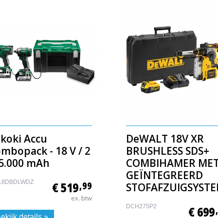
ikoki Accu
DeWALT 18V XR
mbopack - 18 V / 2
BRUSHLESS SDS+
 5.000 mAh
COMBIHAMER ME
GEÏNTEGREERD
18DBDLWDZ
€ 519
,99
STOFAFZUIGSYST
ex. btw
DCH275P2
€ 699
ekijk details »