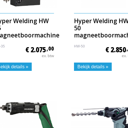
yper Welding HW
Hyper Welding H
5
50
agneetboormachine
magneetboormac
-35
HW-50
€ 2.075
,00
€ 2.850
ex. btw
ex.
ekijk details »
Bekijk details »