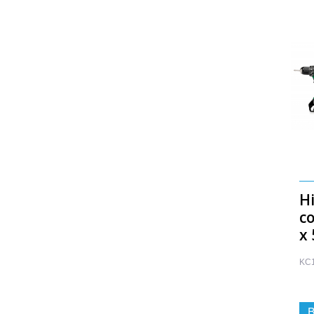
H
co
x
KC
B