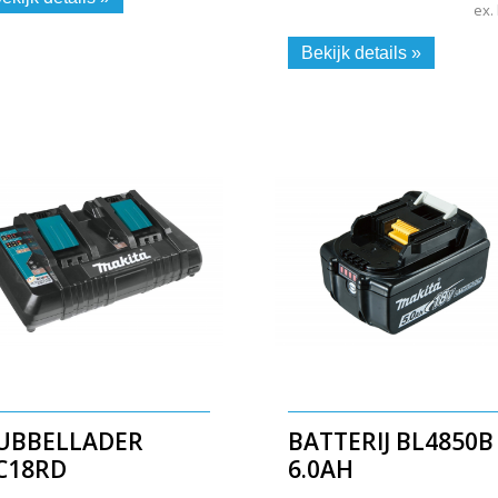
ex.
Bekijk details »
UBBELLADER
BATTERIJ BL4850B
C18RD
6.0AH