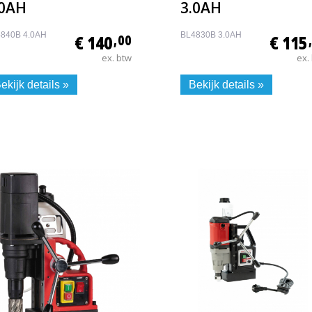
.0AH
3.0AH
840B 4.0AH
BL4830B 3.0AH
€ 140
,00
€ 115
ex. btw
ex.
ekijk details »
Bekijk details »