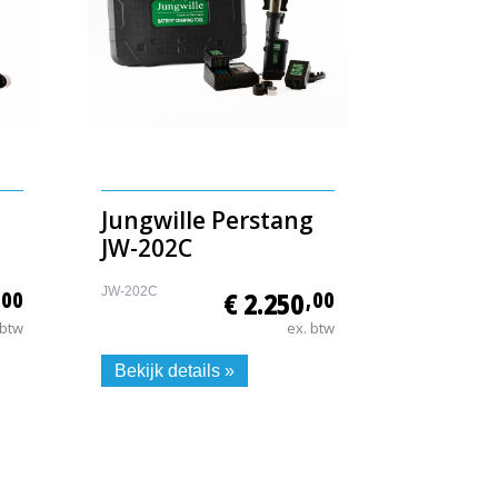
Jungwille Perstang
JW-202C
JW-202C
,00
€ 2.250
,00
 btw
ex. btw
Bekijk details »