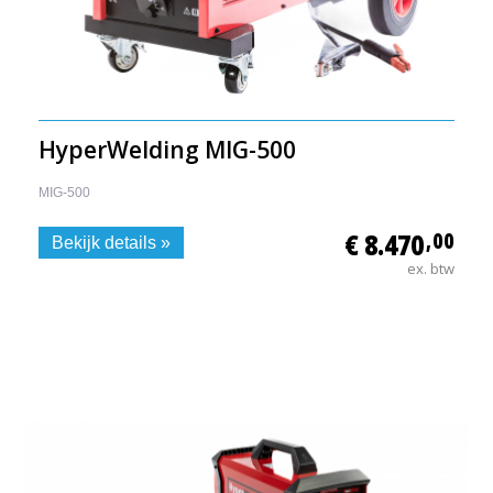
HyperWelding MIG-500
MIG-500
€ 8.470
,00
Bekijk details »
ex. btw