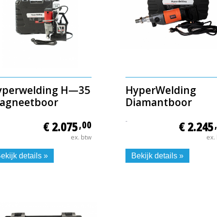
yperwelding H—35
HyperWelding
agneetboor
Diamantboor
-
€ 2.075
,00
€ 2.245
ex. btw
ex.
ekijk details »
Bekijk details »