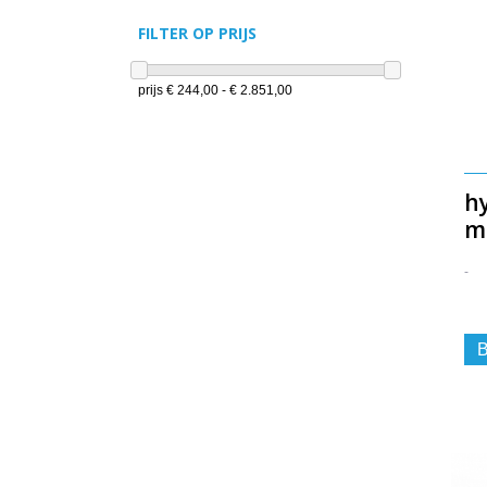
FILTER OP PRIJS
prijs
€ 244,00 - € 2.851,00
h
m
-
B