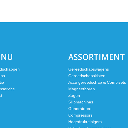
ENU
ASSORTIMENT
dschappen
Gereedschapswagens
ons
Gereedschapskisten
tie
Accu gereedschap & Combisets
nservice
Magneetboren
ct
Zagen
Slijpmachines
Generatoren
Compressors
Hogedrukreinigers