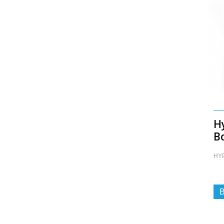
H
B
HY
B