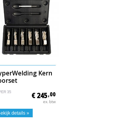
yperWelding Kern
oorset
PER 35
€ 245
,00
ex. btw
ekijk details »