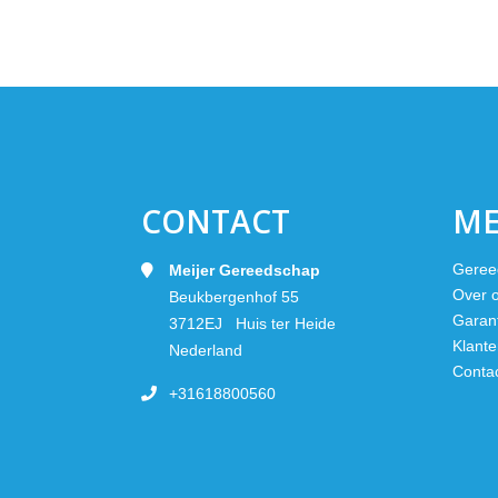
CONTACT
M
Geree
Meijer Gereedschap
Over 
Beukbergenhof 55
Garan
3712EJ Huis ter Heide
Klante
Nederland
Conta
+31618800560