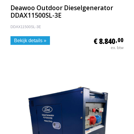
Deawoo Outdoor Dieselgenerator
DDAX11500SL-3E
DDAX11500SL-3E
€ 8.840
,00
Bekijk details »
ex. btw