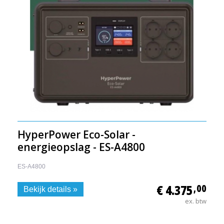
HyperPower Eco-Solar -
energieopslag - ES-A4800
ES-A4800
€ 4.375
,00
Bekijk details »
ex. btw