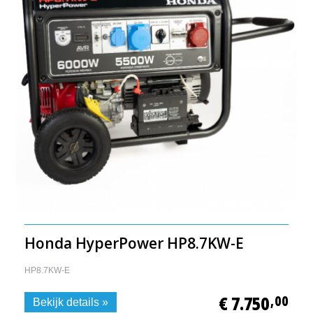
Honda HyperPower HP8.7KW-E
HP8.7KW-E
€ 7.750
,00
Bekijk details »