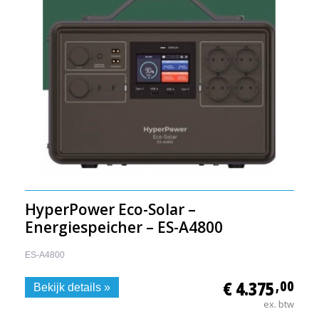
HyperPower Eco-Solar –
Energiespeicher – ES-A4800
ES-A4800
€ 4.375
,00
Bekijk details »
ex. btw