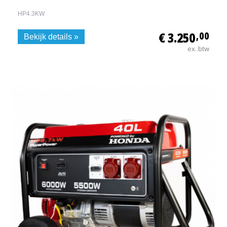
HP4.3KW
€ 3.250
,00
Bekijk details »
ex. btw