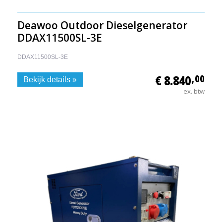
Deawoo Outdoor Dieselgenerator
DDAX11500SL-3E
DDAX11500SL-3E
€ 8.840
,00
Bekijk details »
ex. btw