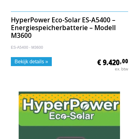
HyperPower Eco-Solar ES-A5400 –
Energiespeicherbatterie – Modell
M3600
ES-A5400 - M3600
€ 9.420
,00
Bekijk details »
ex. btw