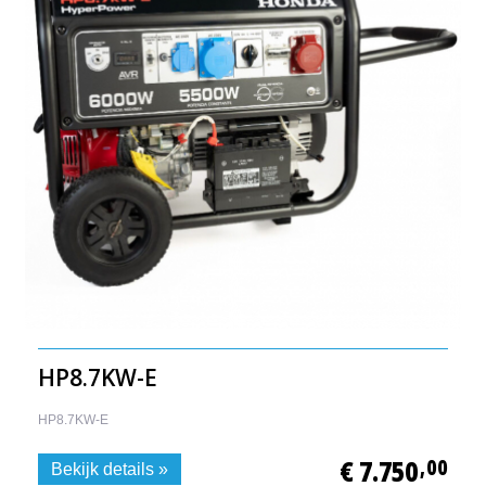
HP8.7KW-E
HP8.7KW-E
€ 7.750
,00
Bekijk details »