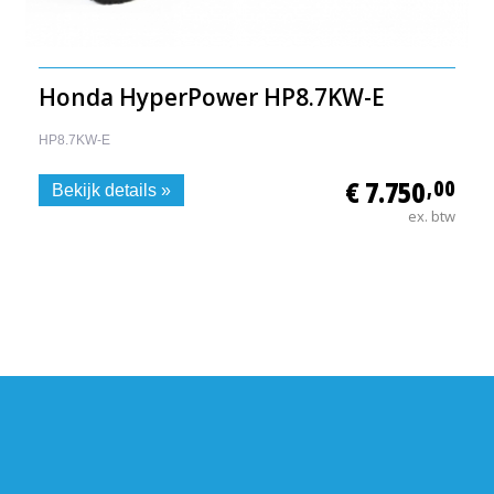
Honda HyperPower HP8.7KW-E
HP8.7KW-E
€ 7.750
,00
Bekijk details »
ex. btw