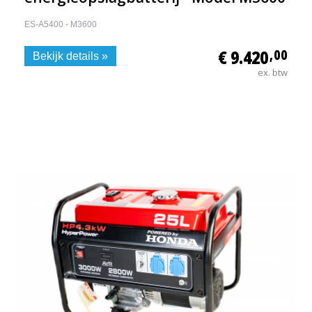
ES-A5400 - M3600
€ 9.420
,00
Bekijk details »
ex. btw