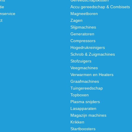
ons
Gereedschapskisten
tie
Accu gereedschap & Combisets
nservice
Magneetboren
ct
Zagen
Slijpmachines
Generatoren
Compressors
Hogedrukreinigers
Schrob & Zuigmachines
Stofzuigers
Veegmachines
Verwarmen en Heaters
Graafmachines
Tuingereedschap
Topboxen
Plasma snijders
Lasapparaten
Magazijn machines
Krikken
Startboosters