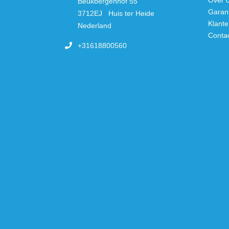
Over 
Beukbergenhof 55
Garan
3712EJ Huis ter Heide
Klante
Nederland
Conta
+31618800560