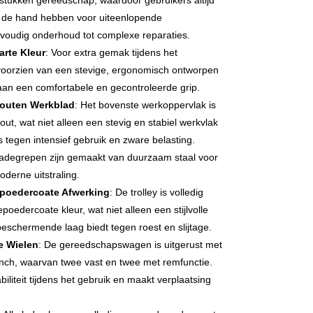
stukken gereedschap, waardoor gebruikers altijd
ij de hand hebben voor uiteenlopende
oudig onderhoud tot complexe reparaties.
arte Kleur
: Voor extra gemak tijdens het
voorzien van een stevige, ergonomisch ontworpen
aan een comfortabele en gecontroleerde grip.
outen Werkblad
: Het bovenste werkoppervlak is
t, wat niet alleen een stevig en stabiel werkvlak
s tegen intensief gebruik en zware belasting.
ladegrepen zijn gemaakt van duurzaam staal voor
oderne uitstraling.
epoedercoate Afwerking
: De trolley is volledig
poedercoate kleur, wat niet alleen een stijlvolle
eschermende laag biedt tegen roest en slijtage.
e Wielen
: De gereedschapswagen is uitgerust met
 inch, waarvan twee vast en twee met remfunctie.
biliteit tijdens het gebruik en maakt verplaatsing