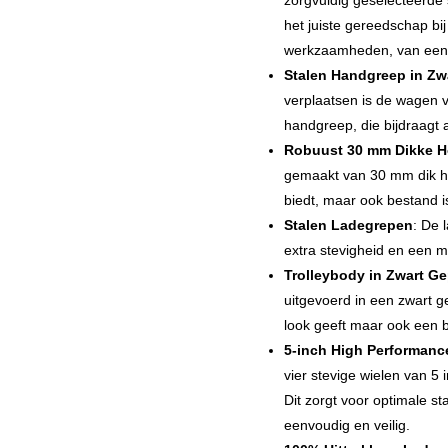
zorgvuldig geselecteerde 
het juiste gereedschap b
werkzaamheden, van eenv
Stalen Handgreep in Zw
verplaatsen is de wagen 
handgreep, die bijdraagt 
Robuust 30 mm Dikke H
gemaakt van 30 mm dik hou
biedt, maar ook bestand i
Stalen Ladegrepen
: De 
extra stevigheid en een m
Trolleybody in Zwart G
uitgevoerd in een zwart ge
look geeft maar ook een b
5-inch High Performanc
vier stevige wielen van 5
Dit zorgt voor optimale sta
eenvoudig en veilig.