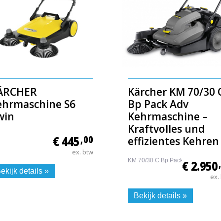
ÄRCHER
Kärcher KM 70/30 
ehrmaschine S6
Bp Pack Adv
win
Kehrmaschine –
Kraftvolles und
€ 445
,00
effizientes Kehren
ex. btw
KM 70/30 C Bp Pack Adv
€ 2.950
ekijk details »
ex.
Bekijk details »