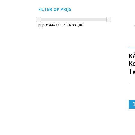
FILTER OP PRIJS
prijs
€ 444,00 - € 24.881,00
K
K
T
-
B