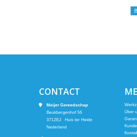
B
CONTACT
M
Werkz
Meijer Gereedschap
Über 
Beukbergenhof 55
Garan
3712EJ Huis ter Heide
Kunde
Nederland
Konta