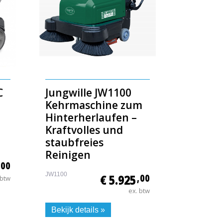
C
Jungwille JW1100
Kehrmaschine zum
Hinterherlaufen –
Kraftvolles und
staubfreies
Reinigen
,00
JW1100
€ 5.925
,00
 btw
ex. btw
Bekijk details »