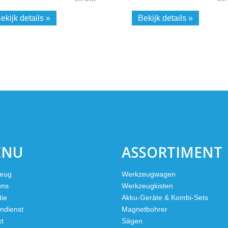
ekijk details »
Bekijk details »
ENU
ASSORTIMENT
eug
Werkzeugwagen
uns
Werkzeugkisten
tie
Akku-Geräte & Kombi-Sets
ndienst
Magnetbohrer
kt
Sägen