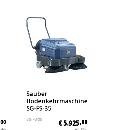
Sauber
Bodenkehrmaschine
SG-FS-35
SG-FS-35
,00
€ 5.925
,00
 btw
ex. btw