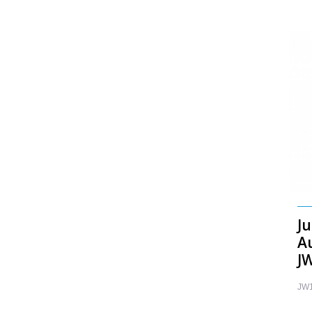
Ju
A
J
JW