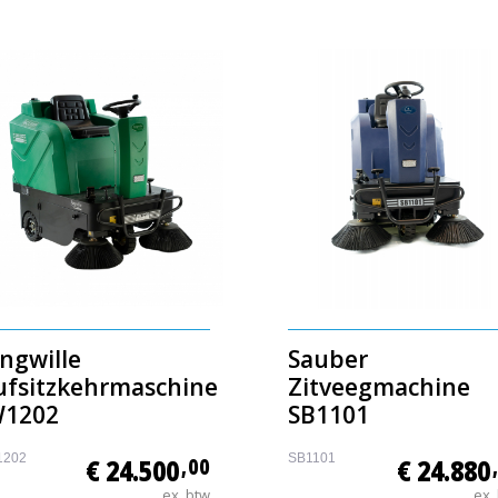
ngwille
Sauber
ufsitzkehrmaschine
Zitveegmachine
W1202
SB1101
1202
SB1101
€ 24.500
,00
€ 24.880
ex. btw
ex.