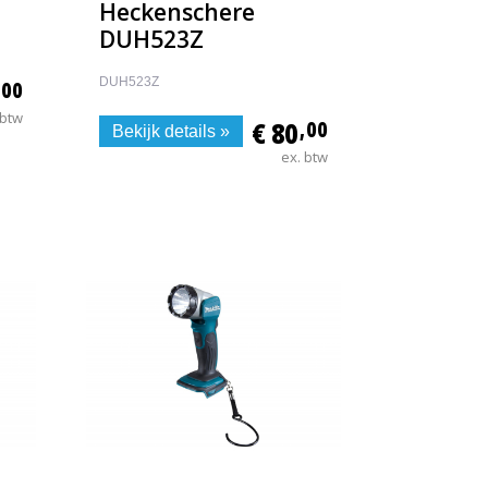
Heckenschere
DUH523Z
DUH523Z
,00
 btw
€ 80
,00
Bekijk details »
ex. btw