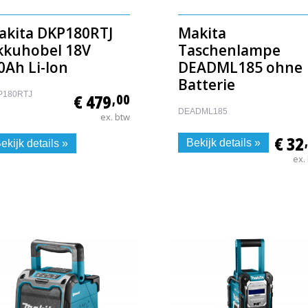
akita DKP180RTJ
Makita
kkuhobel 18V
Taschenlampe
0Ah Li-Ion
DEADML185 ohne
Batterie
P180RTJ
€ 479
,00
DEADML185
ex. btw
€ 32
Bekijk details »
ekijk details »
ex.