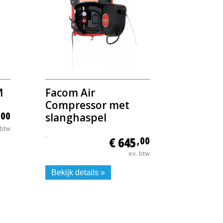
M
Facom Air
Compressor met
,00
slanghaspel
 btw
-
€ 645
,00
ex. btw
Bekijk details »