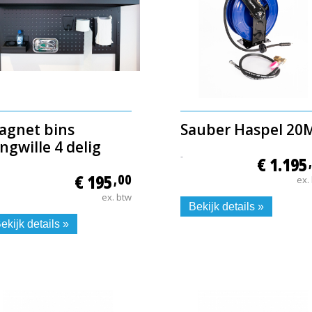
agnet bins
Sauber Haspel 20
ngwille 4 delig
-
€ 1.195
€ 195
,00
ex.
ex. btw
Bekijk details »
ekijk details »