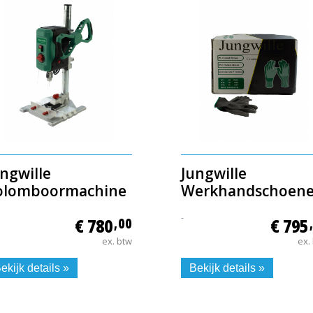
ngwille
Jungwille
olomboormachine
Werkhandschoen
-
€ 780
,00
€ 795
ex. btw
ex.
ekijk details »
Bekijk details »