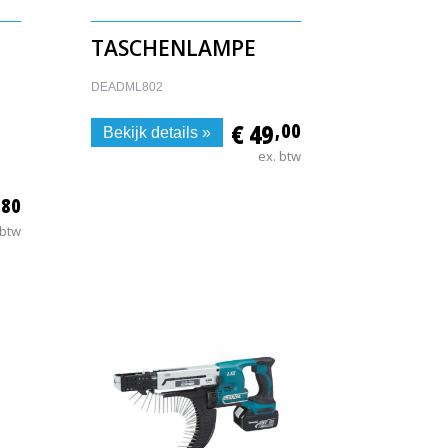
TASCHENLAMPE
DEADML802
€ 49
,00
Bekijk details »
ex. btw
,80
 btw