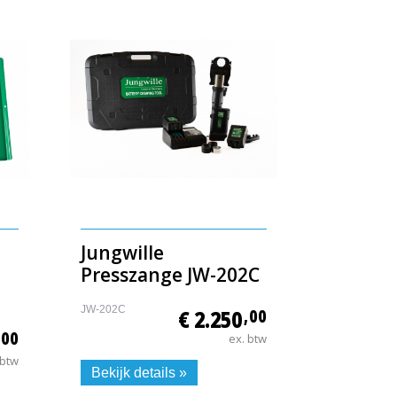
Jungwille
Presszange JW-202C
JW-202C
€ 2.250
,00
,00
ex. btw
 btw
Bekijk details »