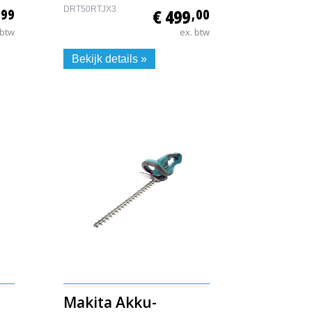
DRT50RTJX3
,99
€ 499
,00
 btw
ex. btw
Bekijk details »
Makita Akku-