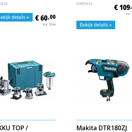
6616
DWE6411
€ 109
ex.
€ 60
,00
ekijk details »
ex. btw
Bekijk details »
KKU TOP /
Makita DTR180ZJ