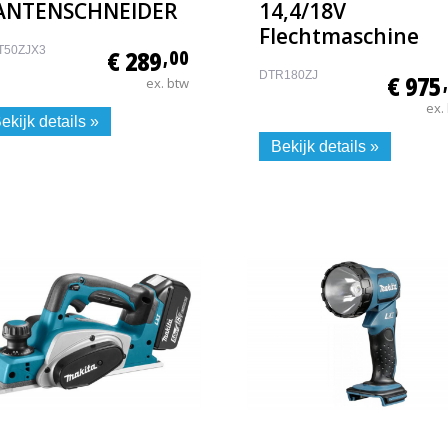
ANTENSCHNEIDER
14,4/18V
Flechtmaschine
T50ZJX3
€ 289
,00
DTR180ZJ
€ 975
ex. btw
ex.
ekijk details »
Bekijk details »