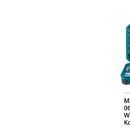
M
06
W
Ko