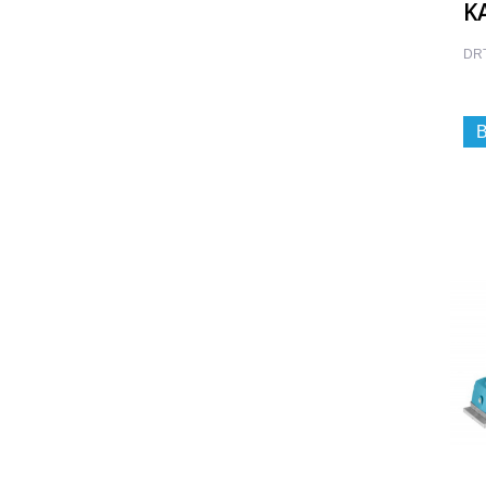
K
DR
B