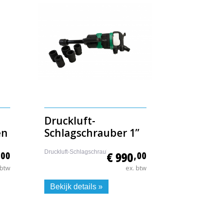
Druckluft-
en
Schlagschrauber 1”
Druckluft-Schlagschrauber 1”
,00
€ 990
,00
 btw
ex. btw
Bekijk details »