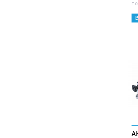
E-0
B
A