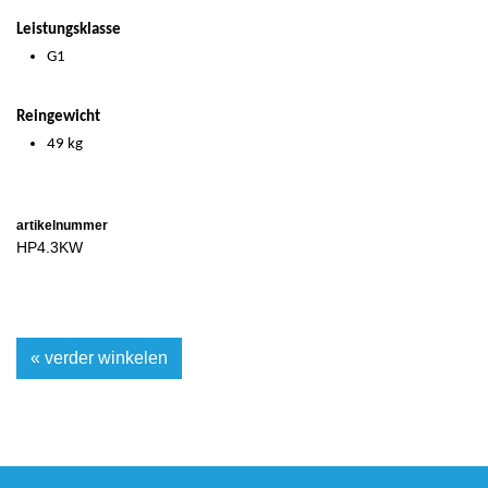
Leistungsklasse
G1
Reingewicht
49 kg
artikelnummer
HP4.3KW
« verder winkelen