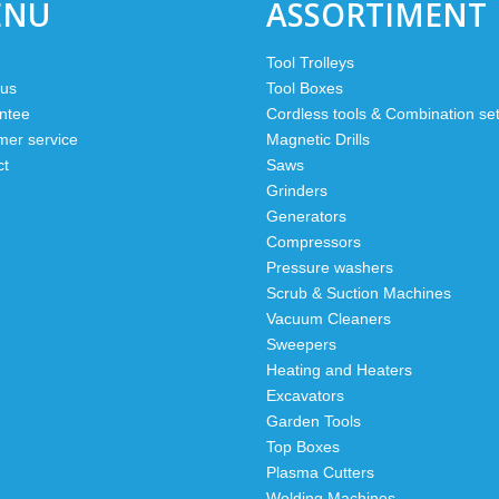
ENU
ASSORTIMENT
Tool Trolleys
 us
Tool Boxes
ntee
Cordless tools & Combination se
mer service
Magnetic Drills
ct
Saws
Grinders
Generators
Compressors
Pressure washers
Scrub & Suction Machines
Vacuum Cleaners
Sweepers
Heating and Heaters
Excavators
Garden Tools
Top Boxes
Plasma Cutters
Welding Machines