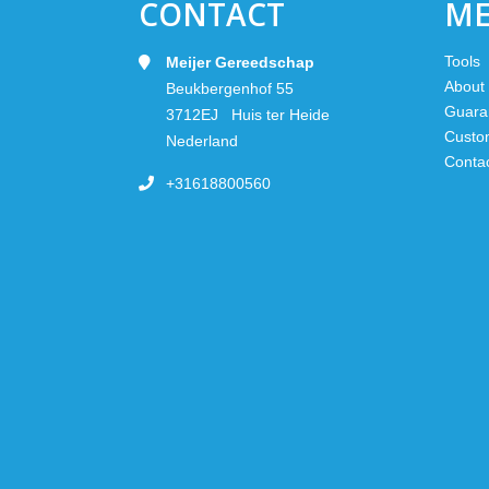
CONTACT
M
Tools
Meijer Gereedschap
About
Beukbergenhof 55
Guara
3712EJ Huis ter Heide
Custo
Nederland
Conta
+31618800560