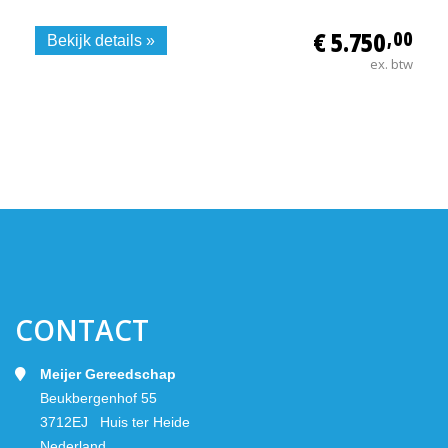
€ 5.750
,00
Bekijk details »
ex. btw
CONTACT
Meijer Gereedschap
Beukbergenhof 55
3712EJ Huis ter Heide
Nederland