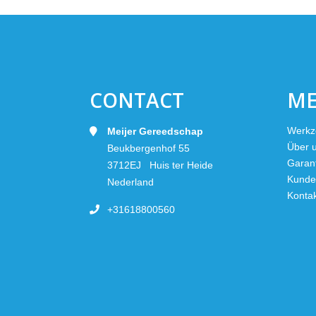
CONTACT
M
Werkz
Meijer Gereedschap
Über 
Beukbergenhof 55
Garan
3712EJ Huis ter Heide
Kunde
Nederland
Konta
+31618800560