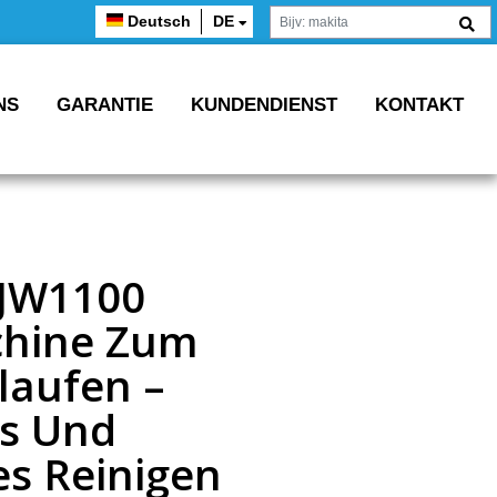
Deutsch
DE
NS
GARANTIE
KUNDENDIENST
KONTAKT
 JW1100
hine Zum
laufen –
es Und
es Reinigen