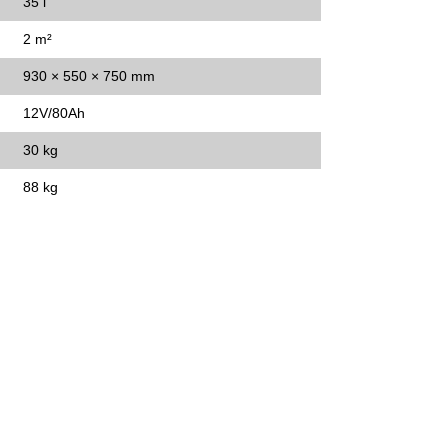
35 l
2 m²
930 × 550 × 750 mm
12V/80Ah
30 kg
88 kg