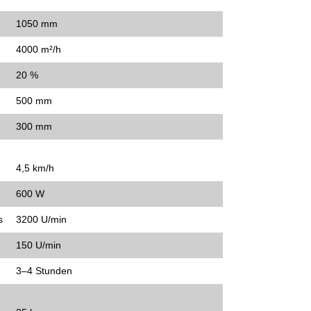
1050 mm
4000 m²/h
20 %
500 mm
300 mm
4,5 km/h
600 W
s
3200 U/min
150 U/min
3–4 Stunden