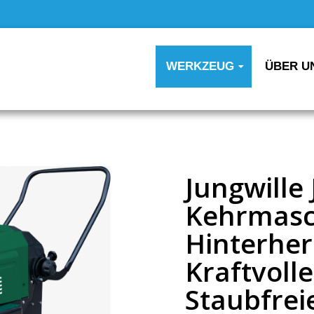
WERKZEUG
ÜBER U
Jungwille
Kehrmasc
Hinterher
Kraftvoll
Staubfrei