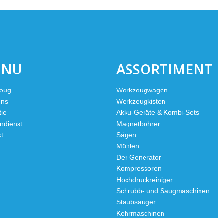
ENU
ASSORTIMENT
eug
Werkzeugwagen
uns
Werkzeugkisten
tie
Akku-Geräte & Kombi-Sets
ndienst
Magnetbohrer
kt
Sägen
Mühlen
Der Generator
Kompressoren
Hochdruckreiniger
Schrubb- und Saugmaschinen
Staubsauger
Kehrmaschinen