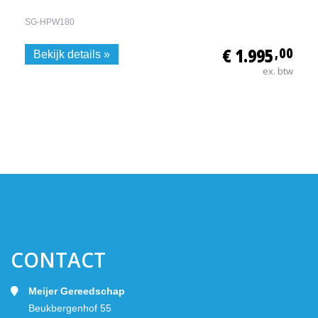
SG-HPW180
€ 1.995
,00
Bekijk details »
ex. btw
CONTACT
Meijer Gereedschap
Beukbergenhof 55