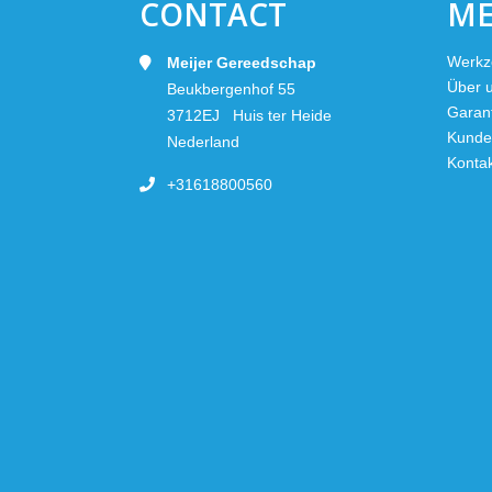
CONTACT
M
Werkz
Meijer Gereedschap
Über 
Beukbergenhof 55
Garan
3712EJ Huis ter Heide
Kunde
Nederland
Konta
+31618800560