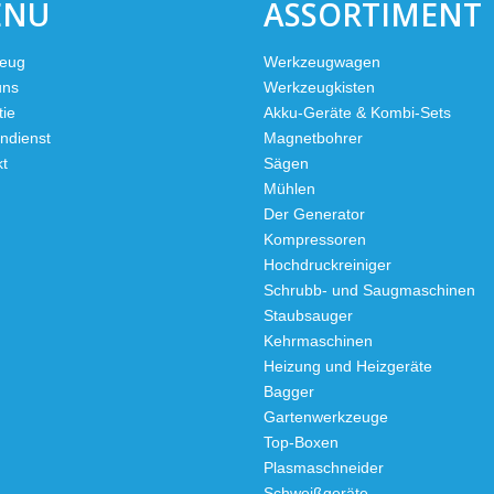
ENU
ASSORTIMENT
eug
Werkzeugwagen
uns
Werkzeugkisten
tie
Akku-Geräte & Kombi-Sets
ndienst
Magnetbohrer
kt
Sägen
Mühlen
Der Generator
Kompressoren
Hochdruckreiniger
Schrubb- und Saugmaschinen
Staubsauger
Kehrmaschinen
Heizung und Heizgeräte
Bagger
Gartenwerkzeuge
Top-Boxen
Plasmaschneider
Schweißgeräte