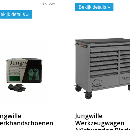
ex. btw
Bekijk details »
ekijk details »
ngwille
Jungwille
erkhandschoenen
Werkzeugwagen