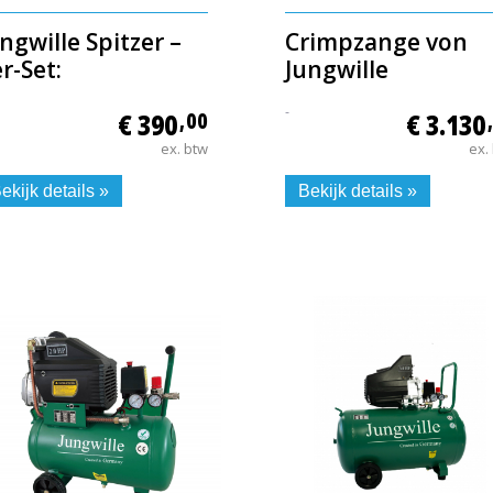
ngwille Spitzer –
Crimpzange von
r-Set:
Jungwille
-
€ 390
,00
€ 3.130
ex. btw
ex.
ekijk details »
Bekijk details »