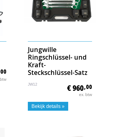
Jungwille
Ringschlüssel- und
Kraft-
,00
Steckschlüssel-Satz
 btw
JW12
€ 960
,00
ex. btw
Bekijk details »