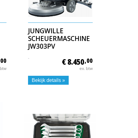
JUNGWILLE
SCHEUERMASCHINE
JW303PV
-
,00
€ 8.450
,00
 btw
ex. btw
Bekijk details »