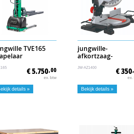
ungwille TVE165
jungwille-
tapelaar
afkortzaag-
E165
JW-AZ1400
€ 5.750
,00
€ 350
ex. btw
ex.
ekijk details »
Bekijk details »