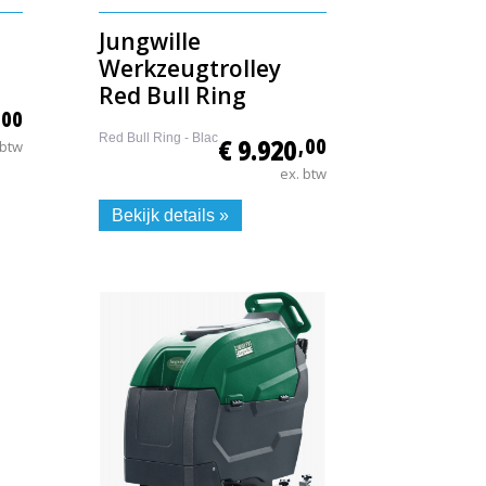
Jungwille
Werkzeugtrolley
Red Bull Ring
,00
Red Bull Ring - Black Edition
€ 9.920
,00
 btw
ex. btw
Bekijk details »