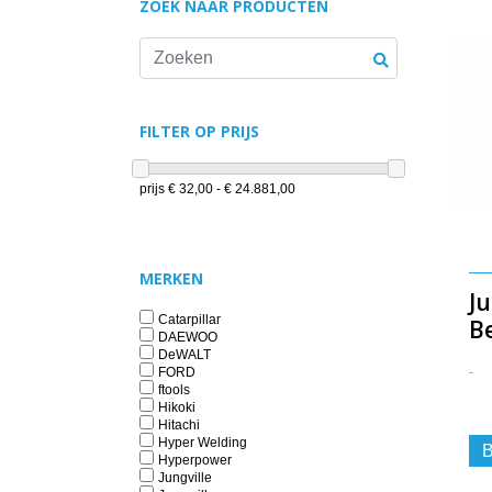
ZOEK NAAR PRODUCTEN
FILTER OP PRIJS
prijs
€ 32,00 - € 24.881,00
MERKEN
J
Catarpillar
B
DAEWOO
DeWALT
-
FORD
ftools
Hikoki
Hitachi
Hyper Welding
B
Hyperpower
Jungville