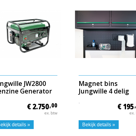
ungwille JW2800
Magnet bins
enzine Generator
Jungwille 4 delig
-
€ 2.750
,00
€ 195
ex. btw
ex.
ekijk details »
Bekijk details »