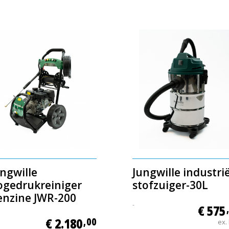
ngwille
Jungwille industri
ogedrukreiniger
stofzuiger-30L
enzine JWR-200
-
€ 575
€ 2.180
,00
ex.