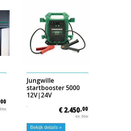
Jungwille
startbooster 5000
12V|24V
,00
-
€ 2.450
,00
 btw
ex. btw
Bekijk details »