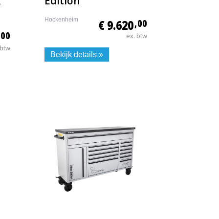
k
Edition
Hockenheim
€ 9.620
,00
,00
ex. btw
 btw
Bekijk details »