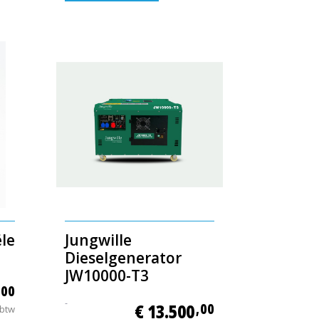
ële
Jungwille
Dieselgenerator
JW10000-T3
,00
-
€ 13.500
,00
 btw