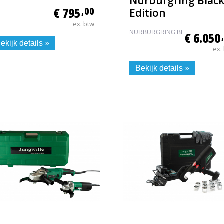
Nürburgring Blac
€ 795
,00
Edition
ex. btw
NURBURGRING BE
€ 6.050
ekijk details »
ex.
Bekijk details »