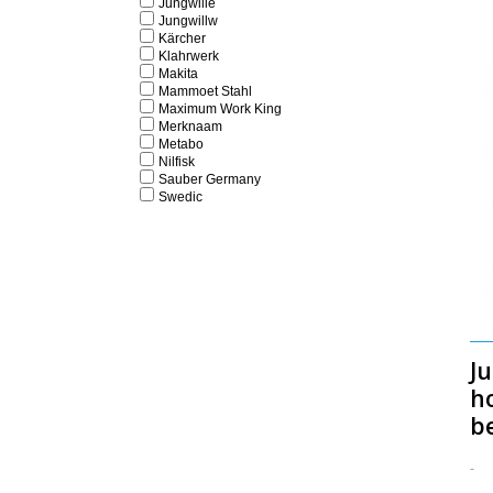
Jungwille
Jungwillw
Kärcher
Klahrwerk
Makita
Mammoet Stahl
Maximum Work King
Merknaam
Metabo
Nilfisk
Sauber Germany
Swedic
Ju
h
b
-