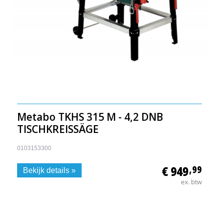
Metabo TKHS 315 M - 4,2 DNB
TISCHKREISSÄGE
0103153300
€ 949
,99
Bekijk details »
ex. btw