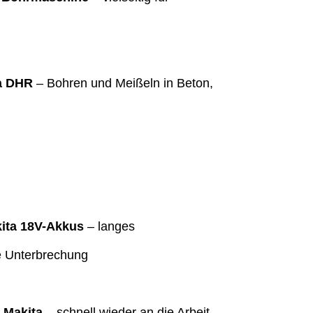
a DHR
– Bohren und Meißeln in Beton,
kita 18V-Akkus
– langes
e Unterbrechung
 Makita
– schnell wieder an die Arbeit