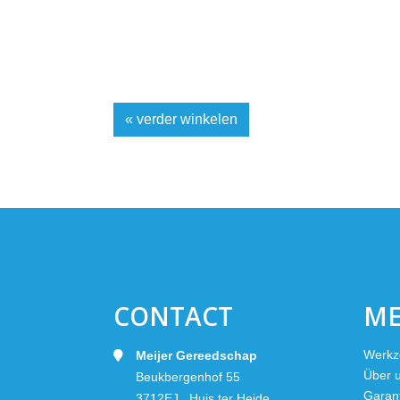
« verder winkelen
CONTACT
M
Werkz
Meijer Gereedschap
Über 
Beukbergenhof 55
Garan
3712EJ Huis ter Heide