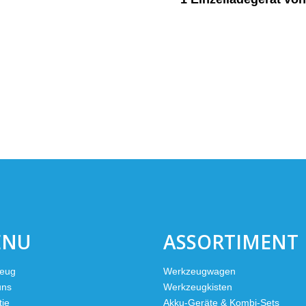
ENU
ASSORTIMENT
eug
Werkzeugwagen
uns
Werkzeugkisten
tie
Akku-Geräte & Kombi-Sets