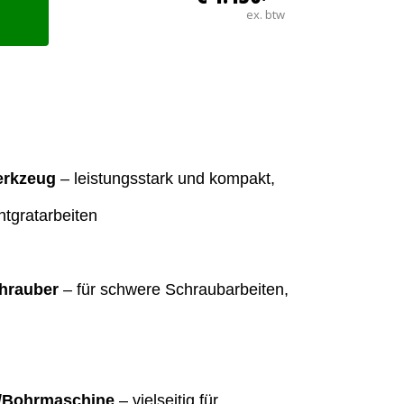
ex. btw
erkzeug
– leistungsstark und kompakt,
Entgratarbeiten
hrauber
– für schwere Schraubarbeiten,
-/Bohrmaschine
– vielseitig für