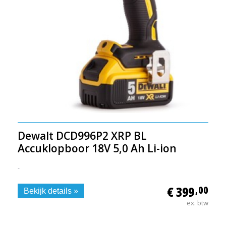
Dewalt DCD996P2 XRP BL
Accuklopboor 18V 5,0 Ah Li-ion
-
€ 399
,00
Bekijk details »
ex. btw