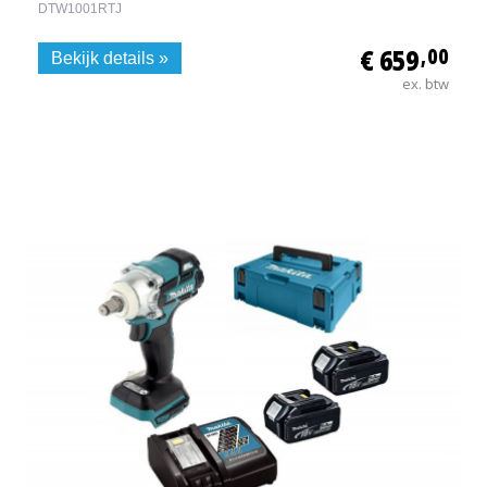
DTW1001RTJ
€ 659
,00
Bekijk details »
ex. btw