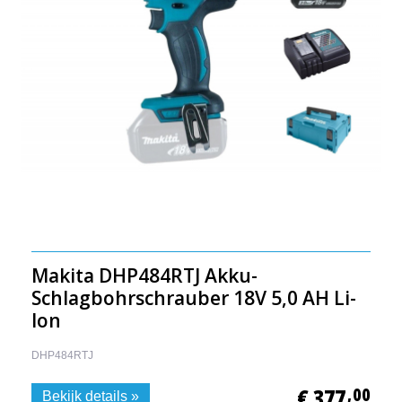
Makita DHP484RTJ Akku-
Schlagbohrschrauber 18V 5,0 AH Li-
Ion
DHP484RTJ
€ 377
,00
Bekijk details »