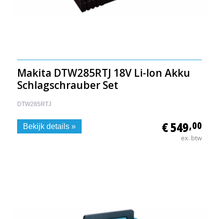
Makita DTW285RTJ 18V Li-Ion Akku
Schlagschrauber Set
DTW285RTJ
€ 549
,00
Bekijk details »
ex. btw