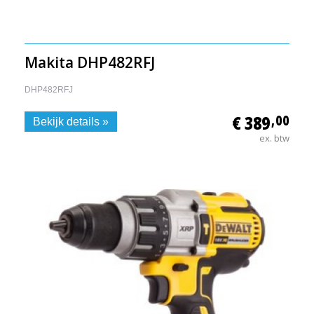
Makita DHP482RFJ
DHP482RFJ
€ 389
,00
Bekijk details »
ex. btw