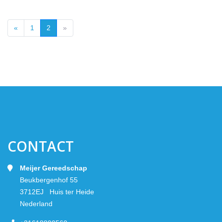
Vorige
Volgende
«
1
2
»
CONTACT
Meijer Gereedschap
Beukbergenhof 55
3712EJ Huis ter Heide
Nederland