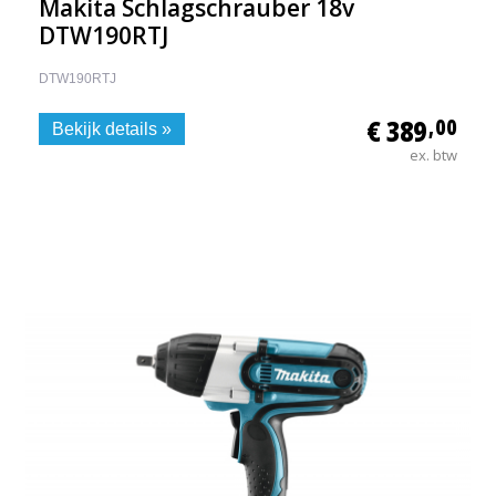
Makita Schlagschrauber 18v ​​
DTW190RTJ
DTW190RTJ
€ 389
,00
Bekijk details »
ex. btw