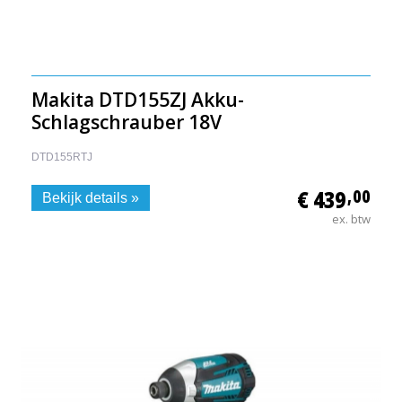
Makita DTD155ZJ Akku-
Schlagschrauber 18V
DTD155RTJ
€ 439
,00
Bekijk details »
ex. btw